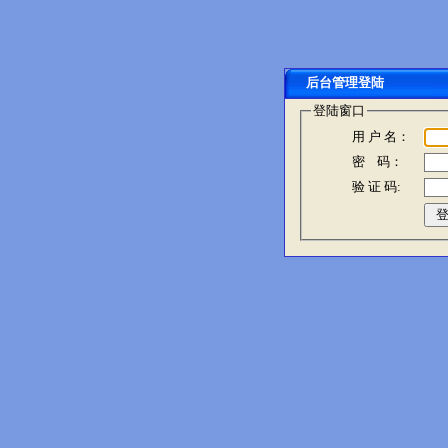
后台管理登陆
登陆窗口
用 户 名：
密 码：
验 证 码: