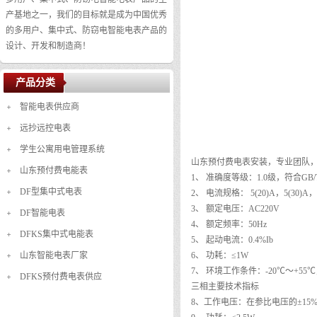
产基地之一，我们的目标就是成为中国优秀
的多用户、集中式、防窃电智能电表产品的
设计、开发和制造商！
产品分类
智能电表供应商
远抄远控电表
学生公寓用电管理系统
山东预付费电表安装，专业团队
山东预付费电能表
1、 准确度等级：1.0级，符合GB/T172
DF型集中式电表
2、 电流规格： 5(20)A，5(30)A，1
3、 额定电压：AC220V
DF智能电表
4、 额定频率：50Hz
DFKS集中式电能表
5、 起动电流：0.4%Ib
山东智能电表厂家
6、 功耗：≤1W
7、 环境工作条件：-20℃～+55
DFKS预付费电表供应
三相主要技术指标
8、工作电压：在参比电压的±1