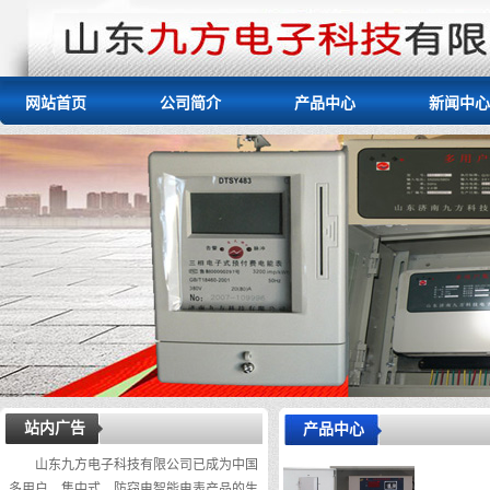
网站首页
公司简介
产品中心
新闻中心
站内广告
产品中心
山东九方电子科技有限公司已成为中国
多用户、集中式、防窃电智能电表产品的生